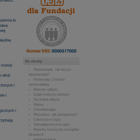
odnaleźć
pienia to
stwa.
dowę
błędów,
 rozwój
Płaskostopie. Jak leczyć
płaskostopie?
o akcji
Hemoroidy. Choroba
hemoroidalna
chorych i
Kłykciny odbytu
Żylaki kończyn dolnych
le i
Szczelina odbytu
Sepsa
Chemioterapia
gicznych i
Wszawica - jak postępowac?
Cukrzyca w ciąży
trzymają
Toksoplazmoza w ciąży
Kłykciny kończyste narządów
płciowych
Antykoncepcja