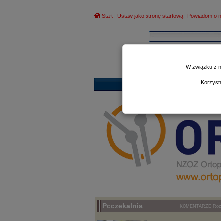
Start
|
Ustaw jako stronę startową
|
Powiadom o n
W związku z n
Korzyst
Poczekalnia
|
KOMENTARZE
Ro