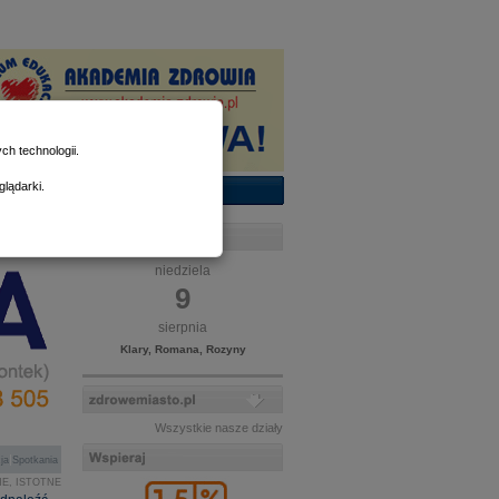
h technologii.
lądarki.
niedziela
9
sierpnia
Klary, Romana, Rozyny
Wszystkie nasze działy
|
ja
Spotkania
E, ISTOTNE