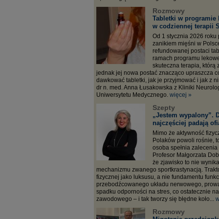
Rozmowy
Tabletki w programie
w codziennej terapii
Od 1 stycznia 2026 roku
zanikiem mięśni w Polsc
refundowanej postaci ta
ramach programu lekowe
skuteczna terapia, którą
jednak jej nowa postać znacząco upraszcza co
dawkować tabletki, jak je przyjmować i jak z 
dr n. med. Anna Łusakowska z Kliniki Neurol
Uniwersytetu Medycznego.
więcej »
Szepty
„Jestem wypalony”. D
najczęściej padają ofi
Mimo że aktywność fizyc
Polaków powoli rośnie, to
osoba spełnia zalecenia
Profesor Małgorzata Do
że zjawisko to nie wynika
mechanizmu zwanego sportkrastynacją. Trakt
fizycznej jako luksusu, a nie fundamentu fun
przebodźcowanego układu nerwowego, prowa
spadku odporności na stres, co ostatecznie n
zawodowego – i tak tworzy się błędne koło...
w
Rozmowy