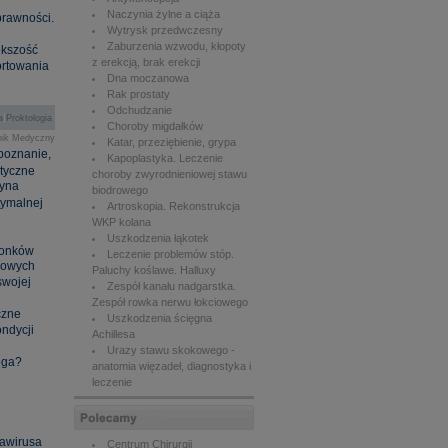
Naczynia żylne a ciąża
prawności.
Wytrysk przedwczesny
e
Zaburzenia wzwodu, kłopoty
ększość
z erekcją, brak erekcji
ortowania
Dna moczanowa
Rak prostaty
Odchudzanie
|
a
Proktologia
Choroby migdałków
nik Medyczny
Katar, przeziębienie, grypa
poznanie,
Kapoplastyka. Leczenie
utyczne
choroby zwyrodnieniowej stawu
cyna
biodrowego
ymalnej
Artroskopia. Rekonstrukcja
WKP kolana
Uszkodzenia łąkotek
ionków
Leczenie problemów stóp.
ękowych
Paluchy koślawe. Halluxy
swojej
Zespół kanału nadgarstka.
Zespół rowka nerwu łokciowego
czne
Uszkodzenia ścięgna
ndycji
Achillesa
Urazy stawu skokowego -
oga?
anatomia więzadeł, diagnostyka i
leczenie
nawirusa
Centrum Chirurgii