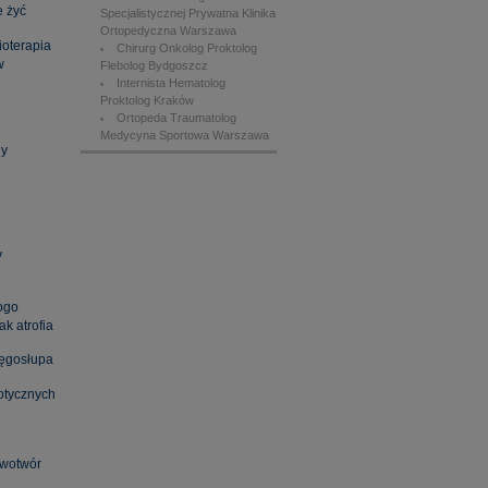
 żyć
Specjalistycznej Prywatna Klinika
Ortopedyczna Warszawa
ioterapia
Chirurg Onkolog Proktolog
w
Flebolog Bydgoszcz
Internista Hematolog
Proktolog Kraków
Ortopeda Traumatolog
Medycyna Sportowa Warszawa
dy
y
ogo
k atrofia
ręgosłupa
zotycznych
owotwór