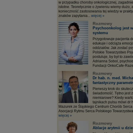
w przypadku choroby onkologicznej, zagadnien
istotne. Teoretycznie o żywieniu wiemy dużo, a
konieczność zastosowania tej wiedzy w prakt
znaków zapytania...
więcej »
Rozmowy
Psychoonkolog jest w
systemu
Przygotowuje pacjenta do 
edukuje i odciąża emocj
oddziałów. Jak zostać p
Polskie Towarzystwo Ps
postuluje, by był to zaw
Adrianna Sobol, psychoo
Fundacji OnkoCafe-Raze
Rozmowy
Dr hab. n. med. Micha
fantastyczny paramet
Pierwszy krok do skutecz
świadomość. Tętno jest z
niemiarowe? Kiedy warto
tajnikach pulsu mówi dr 
Mazurek ze Śląskiego Centrum Chorób Serca 
Asocjacji Rytmu Serca Polskiego Towarzystwa
więcej »
Rozmowy
Ablacje arytmii u dzi