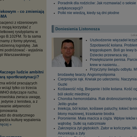
Poradnik dla rodziców: Jak rozmawiać o seksie 
antykoncepcji?
 lekowym - co zmieniają
Polki nie wiedzą, kiedy są dni płodne
 SMA
 pacjenci z rdzeniowym
e mogą korzystać z
Doniesienia Listonosza
bletkowej rysdyplamu w
Leka
go B.102FM. To ta sama
Uszkodzenie więzadeł krzy
 znamy z formy płynnej,
Szpotawość kolana. Proble
dzienną logistykę. Jak
nimi podróżować - wyjaśnia
kręgosłupem. Boli go lewy ba
ogii Warszawskiego
Dziecko przewraca się...
Powiększanie penisa. Parci
krew w nasieniu...
Przyczyny świądu odbytu. 
laczego ludzie ambitni
brodawkę twarzy. Angiomyolipoma
arą sportkrastynacji?
Cierpnięcie rąk. Krwiak po uderzeniu. Naczynia
zna wśród pracujących
Guzki
 wciąż tylko co trzecia
Koślawość nóg, Bieganie i bóle kolana. Kość o
 WHO dotyczące ruchu.
ból okolic miednicy
browolska zwraca uwagę,
Choroba hemoroidalna. Rak drobnoziarnisty osk
 jedynie z lenistwa, a z
Jelito grube
owanie aktywności
Iniekcja, ból kolan, koślawe paluchy, łokieć tenisi
kcjonowania
błony maziowej, trzaskanie biodra
dzi do drastycznego
Poronienie. Mała macica a ciąża. Wpływ leków
apędza kulturę wypalenia
wątrobę. Sutki są nabrzmiałe
ięcej »
Zakrzepica żył głębokich. Zator w kończynie. M
Anoreksja a żyły