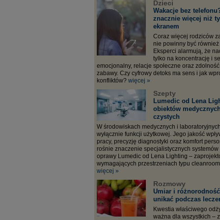
Dzieci
Wakacje bez telefonu?
znacznie więcej niż t
ekranem
Coraz więcej rodziców z
nie powinny być również
Eksperci alarmują, że n
tylko na koncentrację i s
emocjonalny, relacje społeczne oraz zdolność
zabawy. Czy cyfrowy detoks ma sens i jak wp
konfliktów?
więcej »
Szepty
Lumedic od Lena Ligh
obiektów medycznych
czystych
W środowiskach medycznych i laboratoryjnych 
wyłącznie funkcji użytkowej. Jego jakość wp
pracy, precyzję diagnostyki oraz komfort pers
rośnie znaczenie specjalistycznych systemów 
oprawy Lumedic od Lena Lighting – zaprojek
wymagających przestrzeniach typu cleanroom
więcej »
Rozmowy
Umiar i różnorodność,
unikać podczas lecze
Kwestia właściwego odż
ważna dla wszystkich – 