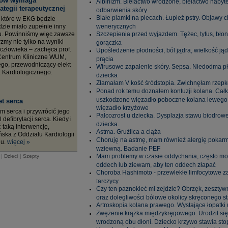
ków wymaga
Albinizm. Bielactwo wrodzone, bielactwo nabyte
ategii terapeutycznej
odbarwienia skóry
Białe plamki na plecach. Łupież pstry. Objawy 
 które w EKG będzie
dzie miało zupełnie inny
wenerycznych
u. Powinniśmy więc zawsze
Szczepienia przed wyjazdem. Tężec, tyfus, błonn
my nie tylko na wyniki
gorączka
człowieka – zachęca prof.
Upośledzenie płodności, ból jądra, wielkość jąd
 Centrum Kliniczne WUM,
prącia
o, przewodniczący elekt
Wirusowe zapalenie skóry. Sepsa. Niedodma pł
 Kardiologicznego.
dziecka
Złamałam V kość śródstopia. Zwichnęłam rzep
Ponad rok temu doznałem kontuzji kolana. Cał
uszkodzone więzadło poboczne kolana lewego 
et serca
więzadło krzyżowe
m serca i przywrócić jego
Palcozrost u dziecka. Dysplazja stawu biodrow
defibrylacji serca. Kiedy i
dziecka.
 taką interwencję,
Astma. Gruźlica a ciąża
ska z Oddziału Kardiologii
Choruję na astmę, mam również alergię pokar
lu.
więcej »
wziewną. Badanie PEF
|
|
Mam problemy w czasie oddychania, często mo
Dzieci
Szepty
oddech lub ziewam, aby ten oddech złapać
Choroba Hashimoto - przewlekłe limfocytowe z
tarczycy
Czy ten paznokieć mi zejdzie? Obrzęk, zesztyw
oraz dolegliwości bólowe okolicy skręconego s
Artroskopia kolana prawego. Wystające łopatki 
Zwężenie krążka międzykręgowego. Urodził si
wrodzoną obu dłoni. Dziecko krzywo stawia sto