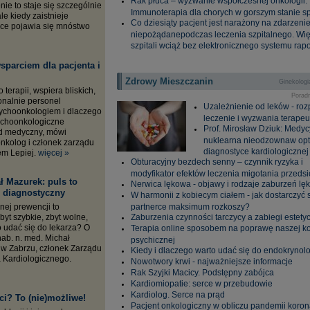
Rak płuca – wyzwanie współczesnej onkologii.
ie to staje się szczególnie
Immunoterapia dla chorych w gorszym stanie s
le kiedy zaistnieje
Co dziesiąty pacjent jest narażony na zdarzeni
yce pojawia się mnóstwo
niepożądanepodczas leczenia szpitalnego. Wi
szpitali wciąż bez elektronicznego systemu rap
sparciem dla pacjenta i
Zdrowy Mieszczanin
Ginekologi
terapii, wspiera bliskich,
Porad
onalnie personel
Uzależnienie od leków - roz
sychoonkologiem i dlaczego
leczenie i wyzwania terape
ychoonkologiczne
Prof. Mirosław Dziuk: Medy
ód medyczny, mówi
nuklearna nieodzownaw opt
nkolog i członek zarządu
diagnostyce kardiologicznej
m Lepiej.
więcej »
Obturacyjny bezdech senny – czynnik ryzyka i
modyfikator efektów leczenia migotania przeds
ł Mazurek: puls to
Nerwica lękowa - objawy i rodzaje zaburzeń l
r diagnostyczny
W harmonii z kobiecym ciałem - jak dostarczyć 
nej prewencji to
partnerce maksimum rozkoszy?
byt szybkie, zbyt wolne,
Zaburzenia czynności tarczycy a zabiegi estety
 udać się do lekarza? O
Terapia online sposobem na poprawę naszej ko
hab. n. med. Michał
psychicznej
w Zabrzu, członek Zarządu
Kiedy i dlaczego warto udać się do endokrynol
 Kardiologicznego.
Nowotwory krwi - najważniejsze informacje
Rak Szyjki Macicy. Podstępny zabójca
Kardiomiopatie: serce w przebudowie
Kardiolog. Serce na prąd
eci? To (nie)możliwe!
Pacjent onkologiczny w obliczu pandemii koro