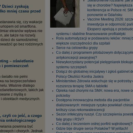
Stwardnienie rozsiane: jak 
się w chorobie? Największa
 Dzieci zyskują
konferencja w Polsce nt. SM
ylko mniej czasu przed
ponownie w Gdańsku
Vaccine Meeting 2026: szcze
astanawia się, czy wakacje
inwestycja w odporność pań
 urlopem od smartfona.
Eksperci apelują o przebu
admiar ekranów wpływa nie
systemu i stabilne finansowanie profilaktyki
en, ale także na rozwój
Rola automatyzacji w podawaniu leków: mniej 
 dzieci do samodzielnej
większe oszczędności dla szpitali
rowadzić go bez rodzinnych
Serce na celowniku grypy
Co dalej z programem pilotażowym dotyczącym
antykoncepcji awaryjnej?
ting – oświetlenie
Niewykorzystany potencjał pielęgniarek blokuje
 i pomieszczeń
systemu szczepień
Dołącz do globalnej inicjatywy i zgłoś gabinet d
światło nie pełni
Polscy Okuliści Kontra Jaskra
ływa na bezpieczeństwo
Ministerstwo Zdrowia wsłuchuje się w potrzeby 
onelu. Właśnie dlatego
rozszerza terapię SMA o tabletki
oświetleniowych, takich jak
Opieka nad chorymi na SMA: nowa era, nowe ce
towane z myślą o
potrzeby
 i obiektach medycznych.
Dostępna innowacyjna metoda dla pacjentów
dializowanych: mniejsze ryzyko powikłań chirur
krótszy czas rekonwalescencji
Sezon infekcyjny ruszył. Czy szczepienia pows
 czyli co jeść, a czego
falę grypy i RSV?
nia onkologicznego
Co dalej z leczeniem ostrej porfirii wątrobowej?
ywiania powinna być
Gdzie bije drugie serce Polaków? W jelitach!
zdrowych i chorych. Jednak