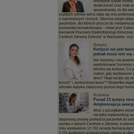
Niezwykle szybki rozwój a
skuteczność oraz niski o
spowodowały, że dla wie
szybkich rytmów serca stała się ona preferow
u najmłodszych chorych. Obecnie dzięki ablac
pacjentom, dla których jeszcze do niedawna j
przewlekła farmakoterapia – mówi prof. Kata
kierownik Pracowni Elektrofizjologii Klinicznej
Centrum Zdrowia Dziecka” w Warszawie.
więc
Szepty
Kortyzol nie jest two
jednak może nim się 
Nie możemy i nie powinn
wyeliminować hormonu s
określa się kortyzol. Co 
ciałem, gdy wystawione z
stres? Skąd wzięły się o
brzuch” i „kortyzolowa twarz”? Ekspertka wyjaś
zdrowie wpływa zaburzony poziom tego horm
Kobieta
Ponad 13 tysięcy rec
Antykoncepcja awaryjn
Wraz z początkiem wio
nie tylko metamorfozę se
stopniową zmianę podejścia pacjentek do anty
wynika z danych Centrum e-Zdrowia, w pierw
roku wystawiono 13 762 recepty farmaceutycz
2,1% względem analogicznego okresu w ubieg