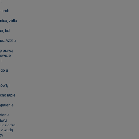
,
chorób
ica, żółta
er, ból
uc. AZS u
kę prawą
kowicie
i
ego u
mową i
cno łapie
apalenie
nienie
tawu
u dziecka
ę z wadą
py