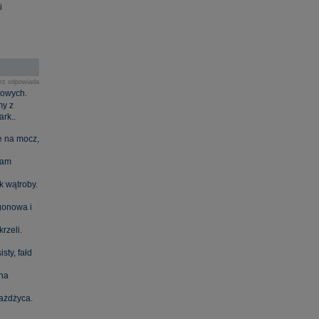
i
rz odpowiada
żowych.
my z
rk..
e na mocz,
Mam
k wątroby.
gonowa i
rzeli.
sty, fałd
 na
iażdżyca.