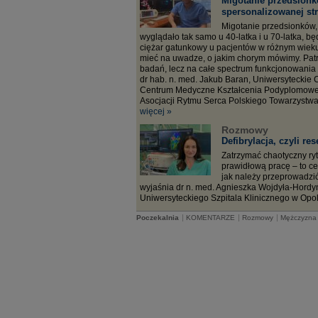
Migotanie przedsion
spersonalizowanej str
Migotanie przedsionków,
wyglądało tak samo u 40-latka i u 70-latka, bę
ciężar gatunkowy u pacjentów w różnym wiek
mieć na uwadze, o jakim chorym mówimy. Patrz
badań, lecz na całe spectrum funkcjonowania 
dr hab. n. med. Jakub Baran, Uniwersyteckie
Centrum Medyczne Kształcenia Podyplomoweg
Asocjacji Rytmu Serca Polskiego Towarzystwa
więcej »
Rozmowy
Defibrylacja, czyli res
Zatrzymać chaotyczny ryt
prawidłową pracę – to cel 
jak należy przeprowadzić
wyjaśnia dr n. med. Agnieszka Wojdyła-Hordyń
Uniwersyteckiego Szpitala Klinicznego w Opo
|
|
|
Poczekalnia
KOMENTARZE
Rozmowy
Mężczyzna