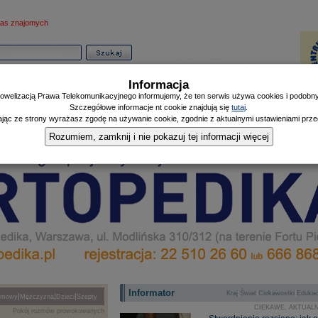
as znajomych
Informacja
owelizacją Prawa Telekomunikacyjnego informujemy, że ten serwis używa cookies i podobnyc
Szczegółowe informacje nt cookie znajdują się
tutaj
.
ając ze strony wyrażasz zgodę na używanie cookie, zgodnie z aktualnymi ustawieniami przeg
Informator
Poczekalnia
Zdrowy Mieszczanin
Doniesienia Listonosza
|
|
|
Rozumiem, zamknij i nie pokazuj tej informacji więcej
Informator
|
|
|
Kraj
Świat
Ciekawostki
Edukac
|
|
|
zmowy
Mężczyzna
Dzieci
Szepty
CIEKAWE, AKTUALN
Pokój rozmów prowokowanych