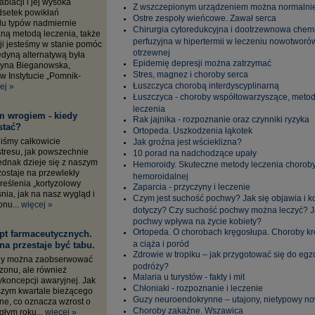
blacji i jej wysoka
Z wszczepionym urządzeniem można normalnie
dsetek powikłań
Ostre zespoły wieńcowe. Zawał serca
lu typów nadmiernie
Chirurgia cytoredukcyjna i dootrzewnowa chem
aną metodą leczenia, także
perfuzyjna w hipertermii w leczeniu nowotworó
ji jesteśmy w stanie pomóc
otrzewnej
edyną alternatywą była
Epidemię depresji można zatrzymać
rzyna Bieganowska,
Stres, magnez i choroby serca
 w Instytucie „Pomnik-
Łuszczyca chorobą interdyscyplinarną
ej »
Łuszczyca - choroby współtowarzyszące, meto
leczenia
im wrogiem - kiedy
Rak jajnika - rozpoznanie oraz czynniki ryzyka
stać?
Ortopeda. Uszkodzenia łąkotek
iśmy całkowicie
Jak groźna jest wścieklizna?
tresu, jak powszechnie
10 porad na nadchodzące upały
jednak dzieje się z naszym
Hemoroidy. Skuteczne metody leczenia chorob
ostaje na przewlekły
hemoroidalnej
kreślenia „kortyzolowy
Zaparcia - przyczyny i leczenie
nia, jak na nasz wygląd i
Czym jest suchość pochwy? Jak się objawia i k
onu...
więcej »
dotyczy? Czy suchość pochwy można leczyć? Ja
pochwy wpływa na życie kobiety?
Ortopeda. O chorobach kręgosłupa. Choroby k
ept farmaceutycznych.
a ciąża i poród
a przestaje być tabu.
Zdrowie w tropiku – jak przygotować się do eg
sny można zaobserwować
podróży?
zonu, ale również
Malaria u turystów - fakty i mit
koncepcji awaryjnej. Jak
Chłoniaki - rozpoznanie i leczenie
szym kwartale bieżącego
Guzy neuroendokrynne – utajony, nietypowy n
ne, co oznacza wzrost o
Choroby zakaźne. Wszawica
łym roku...
więcej »